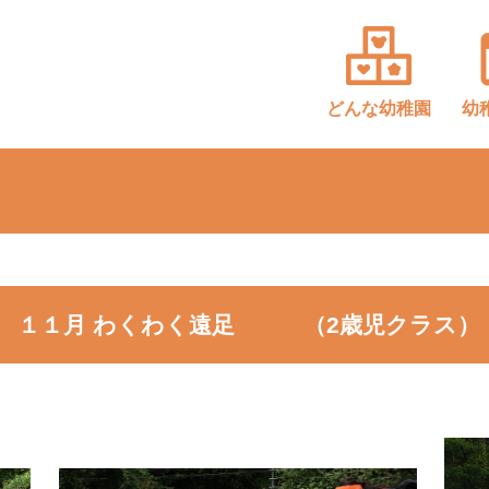
どんな
幼稚園
幼
１１月 わくわく遠足 （2歳児クラス）