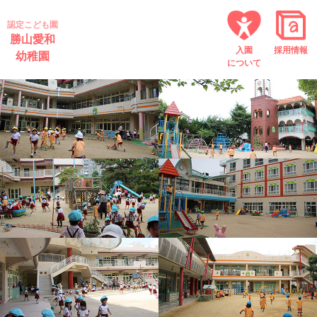
認定こども園
勝山愛和
入園
採用情報
幼稚園
について